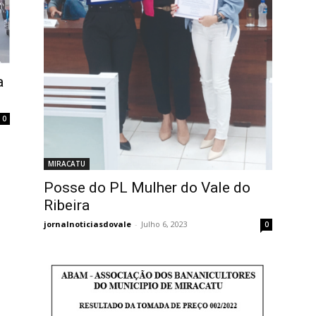
a
0
MIRACATU
Posse do PL Mulher do Vale do
Ribeira
jornalnoticiasdovale
-
Julho 6, 2023
0