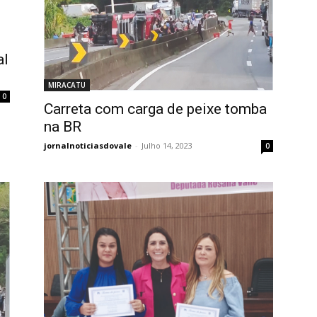
al
MIRACATU
0
Carreta com carga de peixe tomba
na BR
jornalnoticiasdovale
-
Julho 14, 2023
0