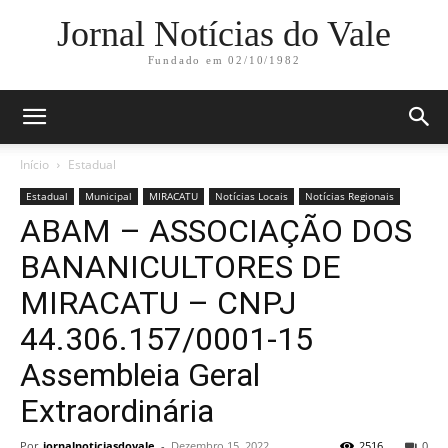
Jornal Notícias do Vale
Fundado em 02/10/1982
Início
Estadual
Estadual
Municipal
MIRACATU
Notícias Locais
Notícias Regionais
ABAM – ASSOCIAÇÃO DOS
BANANICULTORES DE
MIRACATU – CNPJ
44.306.157/0001-15
Assembleia Geral
Extraordinária
Por
jornalnoticiasdovale
-
Dezembro 15, 2022
2516
0