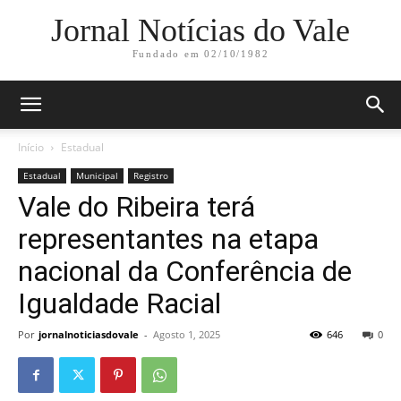
Jornal Notícias do Vale
Fundado em 02/10/1982
Início
Estadual
Estadual
Municipal
Registro
Vale do Ribeira terá
representantes na etapa
nacional da Conferência de
Igualdade Racial
Por
jornalnoticiasdovale
-
Agosto 1, 2025
646
0