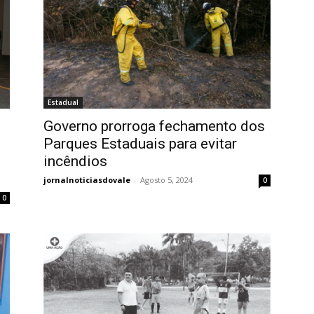
Estadual
Governo prorroga fechamento dos
Parques Estaduais para evitar
incêndios
jornalnoticiasdovale
-
Agosto 5, 2024
0
0